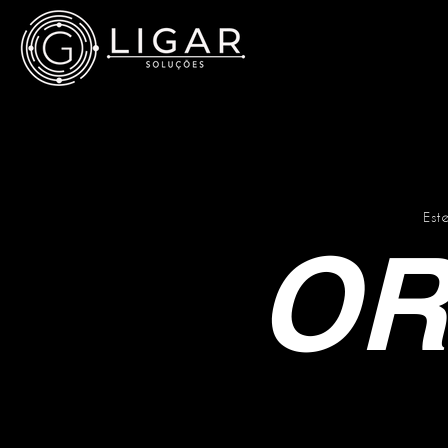
Est
OR