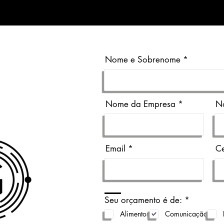
Nome e Sobrenome
Nome da Empresa
N
Email
Ce
O
Seu orçamento é de:
*
b
Alimentos
Comunicação
r