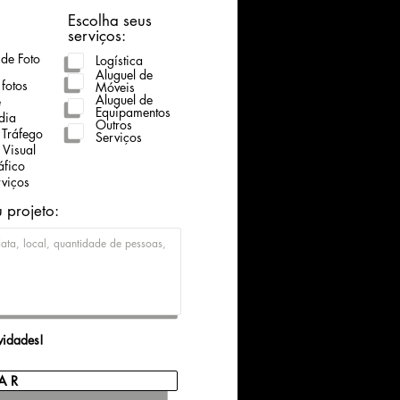
Escolha seus
serviços:
 de Foto
Logística
Aluguel de
fotos
Móveis
Aluguel de
e
Equipamentos
dia
Outros
 Tráfego
Serviços
 Visual
áfico
rviços
 projeto:
vidades!
A R