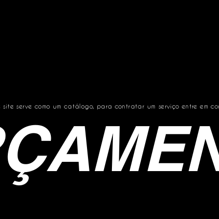
e site serve como um catálogo, para contratar um serviço entre em co
ÇAME