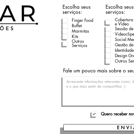
i
g
Escolha seus
Escolha seus
a
serviços:
serviços:
t
Cobertura
Finger Food
ó
e Vídeo
Buffet
r
Sessão de 
i
Marmitas
Videoclip
o
Kits
Social Me
Outros
Gestão de
Serviços
Identidade
Design Gr
Outros Se
Fale um pouco mais sobre o seu
Quero receber no
E N V I 